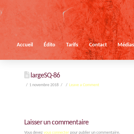
Accueil
Édito
Tarifs
Contact
Média
largeSQ-86
1 novembre 2018
Leave a Comment
Laisser un commentaire
Vous devez
vous connecter
pour publier un commentaire.