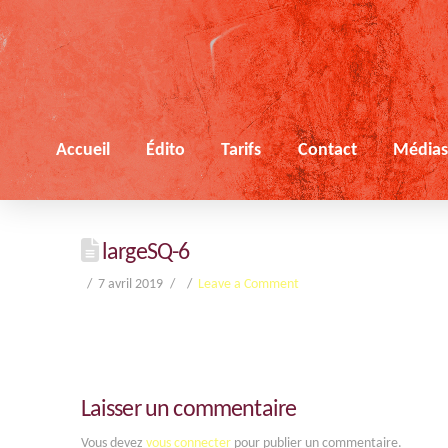
Accueil
Édito
Tarifs
Contact
Média
largeSQ-6
7 avril 2019
Leave a Comment
Laisser un commentaire
Vous devez
vous connecter
pour publier un commentaire.