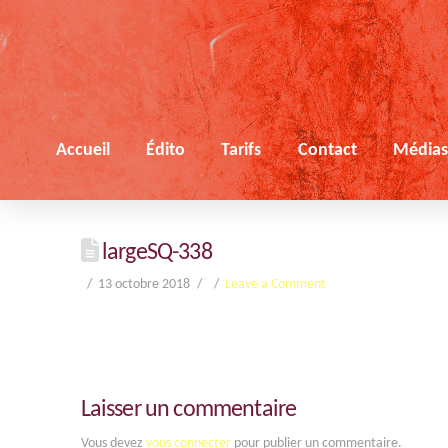
Accueil
Édito
Tarifs
Contact
Média
largeSQ-338
13 octobre 2018
Leave a Comment
Laisser un commentaire
Vous devez
vous connecter
pour publier un commentaire.