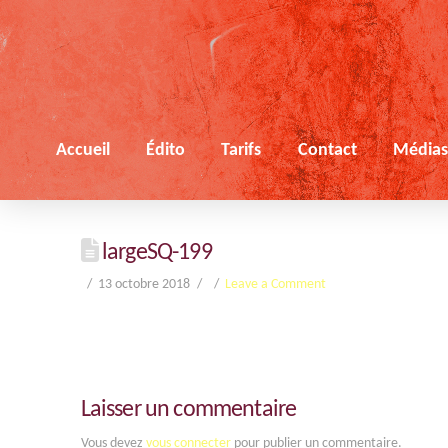
Accueil
Édito
Tarifs
Contact
Média
largeSQ-199
13 octobre 2018
Leave a Comment
Laisser un commentaire
Vous devez
vous connecter
pour publier un commentaire.