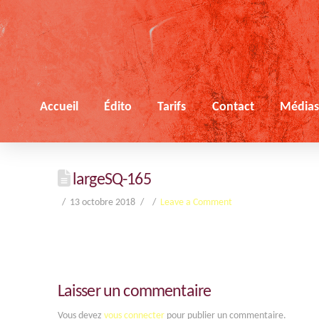
Accueil
Édito
Tarifs
Contact
Média
largeSQ-165
13 octobre 2018
Leave a Comment
Laisser un commentaire
Vous devez
vous connecter
pour publier un commentaire.