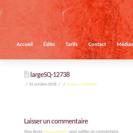
Accueil
Édito
Tarifs
Contact
Média
largeSQ-12738
31 octobre 2018
Leave a Comment
Laisser un commentaire
Vous devez
vous connecter
pour publier un commentaire.