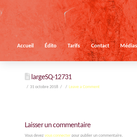
Accueil
Édito
Tarifs
Contact
Média
largeSQ-12731
31 octobre 2018
Leave a Comment
Laisser un commentaire
Vous devez
vous connecter
pour publier un commentaire.