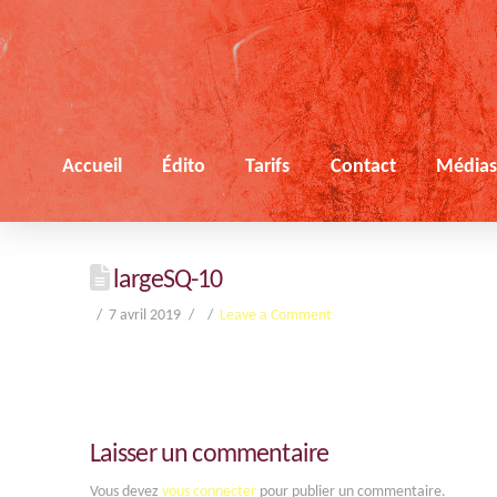
Accueil
Édito
Tarifs
Contact
Média
largeSQ-10
7 avril 2019
Leave a Comment
Laisser un commentaire
Vous devez
vous connecter
pour publier un commentaire.