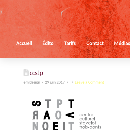
Accueil
Édito
Tarifs
Contact
Média
ccstp
emldesign
29 juin 2017
Leave a Comment